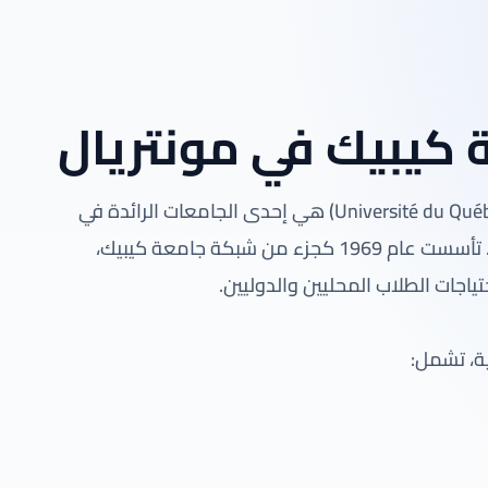
 كيبيك في مونتريال
جامعة كيبيك في مونتريال (Université du Québec à Montréal – UQAM) هي إحدى الجامعات الرائدة في
كندا، وتقع في قلب مدينة مونتريال بمقاطعة كيبيك. تأسست عام 1969 كجزء من شبكة جامعة كيبيك،
اجات الطلاب المحليين والدوليين.
ة، تشمل: