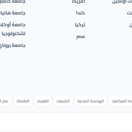
 أونلاين
امريكا
جامعة كامبر
ات
كندا
جامعة هانيان
ن
تركيا
جامعة أوكلان
للتكنولوجيا
مصر
جامعة بروناي
 الميكانيك
الهندسة المدنية
الكيمياء
الفيزياء
الاقتصاد
علم ال