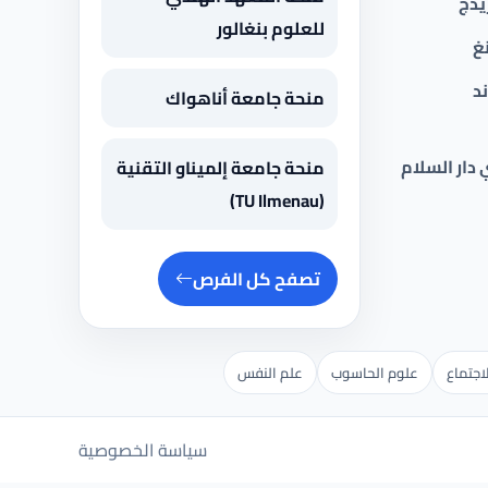
يدج
للعلوم بنغالور
غ
د
منحة جامعة أناهواك
 دار السلام
منحة جامعة إلميناو التقنية
(TU Ilmenau)
تصفح كل الفرص
اجتماع
علوم الحاسوب
علم النفس
سياسة الخصوصية