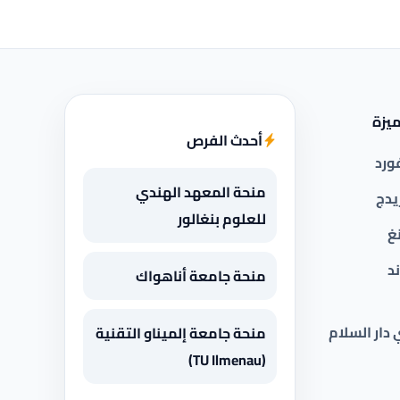
يزة
أحدث الفرص
ورد
منحة المعهد الهندي
يدج
للعلوم بنغالور
غ
د
منحة جامعة أناهواك
 دار السلام
منحة جامعة إلميناو التقنية
(TU Ilmenau)