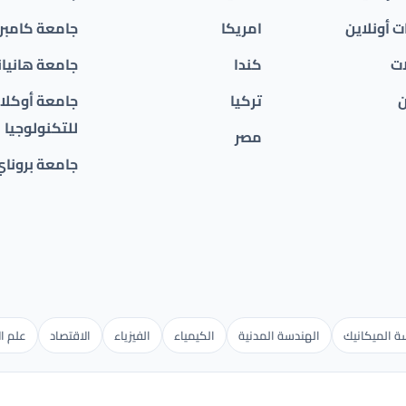
 أونلاين
امريكا
جامعة كامبر
ات
كندا
جامعة هانيان
ن
تركيا
جامعة أوكلان
للتكنولوجيا
مصر
جامعة بروناي
 الميكانيك
الهندسة المدنية
الكيمياء
الفيزياء
الاقتصاد
علم ال