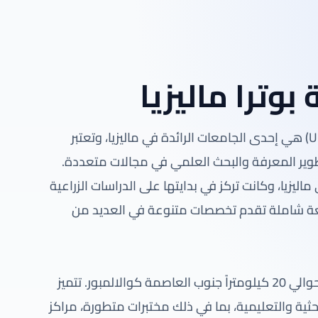
بوترا ماليزيا
جامعة بوترا ماليزيا (Universiti Putra Malaysia – UPM) هي إحدى الجامعات الرائدة في ماليزيا، وتعتبر
ير المعرفة والبحث العلمي في مجالات متعددة.
م كلية الزراعة في ماليزيا، وكانت تركز في بدايتها على الدراسات الزراعية
معة شاملة تقدم تخصصات متنوعة في العديد من
تقع جامعة بوترا ماليزيا في مدينة سردانغ، التي تبعد حوالي 20 كيلومتراً جنوب العاصمة كوالالمبور. تتميز
ثية والتعليمية، بما في ذلك مختبرات متطورة، مراكز