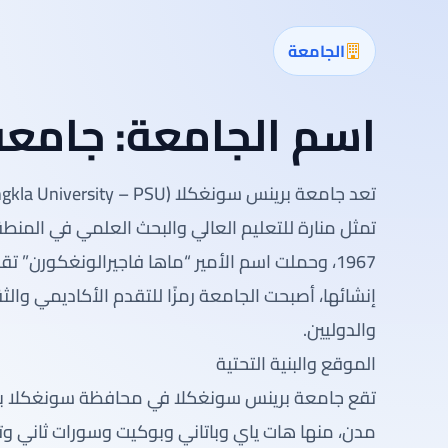
الجامعة
اسم الجامعة:
جامعة
تمثل منارة للتعليم العالي والبحث العلمي في المنط
1967، وحملت اسم الأمير “ماها فاجيرالونغكورن” تق
إنشائها، أصبحت الجامعة رمزًا للتقدم الأكاديمي وا
والدوليين.
الموقع والبنية التحتية
تقع جامعة برينس سونغكلا في محافظة سونغكلا بجنو
مدن، منها هات ياي وباتاني وبوكيت وسورات ثاني وتر