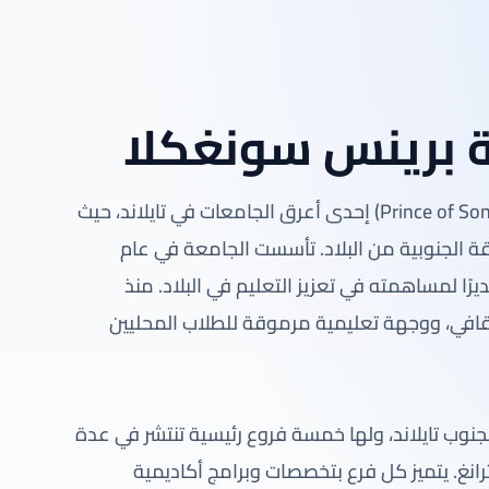
 برينس سونغكلا
تعد جامعة برينس سونغكلا (Prince of Songkla University – PSU) إحدى أعرق الجامعات في تايلاند، حيث
قة الجنوبية من البلاد. تأسست الجامعة في عام
ديرًا لمساهمته في تعزيز التعليم في البلاد. منذ
لثقافي، ووجهة تعليمية مرموقة للطلاب المحليين
ب تايلاند، ولها خمسة فروع رئيسية تنتشر في عدة
انغ. يتميز كل فرع بتخصصات وبرامج أكاديمية