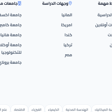
ط مهمة
وجهات الدراسة
جامعات مم
الدراسية
المانيا
جامعة اكسف
 أونلاين
امريكا
جامعة كامبر
ات
كندا
جامعة هانيان
ن
تركيا
جامعة أوكلان
للتكنولوجيا
مصر
جامعة بروناي
 الميكانيك
الهندسة المدنية
الكيمياء
الفيزياء
الاقتصاد
علم ال