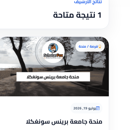
نتائج الأرشيف
1 نتيجة متاحة
فرصة / منحة
يوليو 19, 2026
منحة جامعة برينس سونغكلا