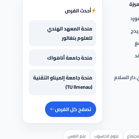
يزة
أحدث الفرص
ورد
منحة المعهد الهندي
يدج
للعلوم بنغالور
غ
د
منحة جامعة أناهواك
 دار السلام
منحة جامعة إلميناو التقنية
(TU Ilmenau)
تصفح كل الفرص
اجتماع
علوم الحاسوب
علم النفس