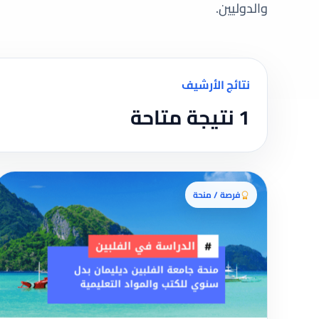
والدوليين.
نتائج الأرشيف
1 نتيجة متاحة
فرصة / منحة