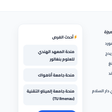
يزة
أحدث الفرص
ورد
منحة المعهد الهندي
يدج
للعلوم بنغالور
غ
د
منحة جامعة أناهواك
 دار السلام
منحة جامعة إلميناو التقنية
(TU Ilmenau)