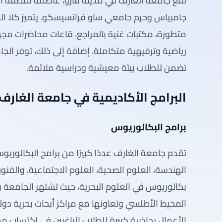
تقع جامعة الغارف في مدينة فارو، عاصمة منطقة ال
جامبياس وحرم جامعي ساو فرانسيسكو. يتميز كلا الح
متطورة، مكتبات غنية بالمراجع، قاعات محاضرات مجه
رياضية وترفيهية متكاملة. إضافة إلى ذلك، توفر ا
تضمن للطلاب بيئة معيشية ودراسية ملائمة.
البرامج الأكاديمية في جامعة الغارف
برامج البكالوريوس
تقدم جامعة الغارف عددًا كبيرًا من برامج البكالور
الهندسة، العلوم الصحية، العلوم الاجتماعية، والفنون
بكالوريوس في العلوم البحرية، حيث تشتهر الجامعة 
المحيط الأطلسي وتعاونها مع مراكز أبحاث بحرية دولية.
الأعمال بجاذبية كبيرة للطلاب الراغبين في اكتساب