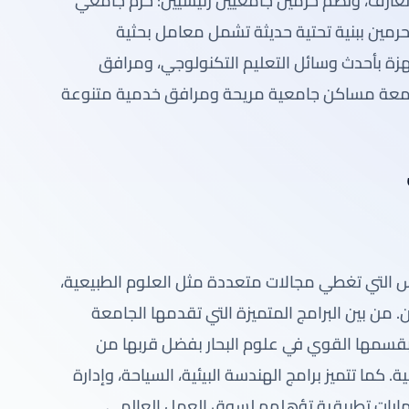
غارف، وتضم حرمين جامعيين رئيسيين: حرم جامعي
رمين ببنية تحتية حديثة تشمل معامل بحثية
زة بأحدث وسائل التعليم التكنولوجي، ومرافق
لجامعة مساكن جامعية مريحة ومرافق خدمية متنوعة
يوس التي تغطي مجالات متعددة مثل العلوم الطبيعية،
. من بين البرامج المتميزة التي تقدمها الجامعة
بقسمها القوي في علوم البحار بفضل قربها من
 كما تتميز برامج الهندسة البيئية، السياحة، وإدارة
 مهارات تطبيقية تؤهلهم لسوق العمل العالمي.