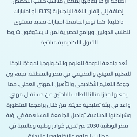
العامة أو ما يعادلها بمعدل مناسب حسب التخصص،
إضافة إلى إتقان اللغة الإنجليزية (IELTS أو اختبارات
داخلية). كما توفر الجامعة اختبارات تحديد مستوى
للطلاب الدوليين وبرامج تحضيرية لمن لا يستوفون شروط
القبول الأكاديمية مباشرة.
تُعد جامعة الدوحة للعلوم والتكنولوجيا نموذجًا ناجحًا
للتعليم المهني والتطبيقي في قطر والمنطقة. تجمع بين
جودة التعليم الأكاديمي والتأهيل المهني العملي، مما
يجعلها خيارًا مثاليًا للطلاب الباحثين عن مستقبل مهني
واعد في بيئة تعليمية حديثة. من خلال برامجها المتطورة
وشراكاتها الصناعية، تواصل الجامعة المساهمة في رؤية
قطر الوطنية 2030 عبر تخريج كوادر وطنية وعالمية في
مجالات العلوم والتكنولوجيا والإدارة