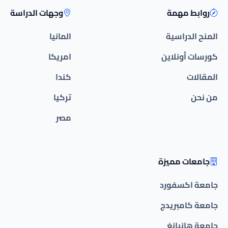
روابط مهمة
وجهات الدراسة
المنح الدراسية
المانيا
كورسات أونلاين
امريكا
المقالات
كندا
من نحن
تركيا
مصر
جامعات مميزة
جامعة اكسفورد
جامعة كامبريدج
جامعة هانيانغ