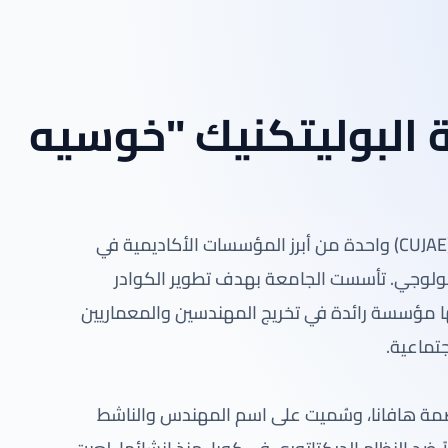
 البوليتكنيك "خوسيه
تُعد جامعة البوليتكنيك “خوسيه أنطونيو إتشيفيريا” (CUJAE) واحدة من أبرز المؤسسات الأكاديمية في
تكنولوجي. تأسست الجامعة بهدف تطوير الكوادر
ا مؤسسة رائدة في تخريج المهندسين والمعماريين
تماعية.
CU في 2 ديسمبر 1964، في العاصمة هافانا، وسُميت على اسم المهندس والناشط