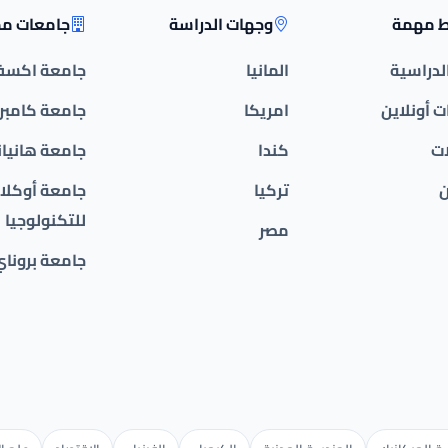
ط مهمة
وجهات الدراسة
جامعات مم
الدراسية
المانيا
جامعة اكسف
 أونلاين
امريكا
جامعة كامبر
ات
كندا
جامعة هانيان
ن
تركيا
جامعة أوكلان
للتكنولوجيا
مصر
جامعة بروناي