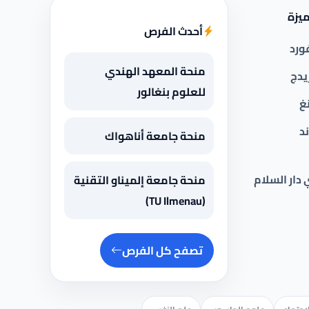
يزة
أحدث الفرص
ورد
منحة المعهد الهندي
يدج
للعلوم بنغالور
غ
د
منحة جامعة أناهواك
 دار السلام
منحة جامعة إلميناو التقنية
(TU Ilmenau)
تصفح كل الفرص