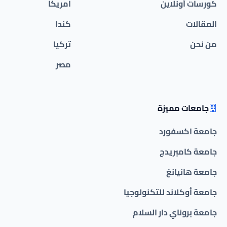
كورسات أونلاين
امريكا
المقالات
كندا
من نحن
تركيا
مصر
جامعات مميزة
جامعة اكسفورد
جامعة كامبريدج
جامعة هانيانغ
جامعة أوكلاند للتكنولوجيا
جامعة بروناي دار السلام