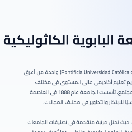
ة البابوية الكاثوليكية
تُعد الجامعة البابوية الكاثوليكية في تشيلي (Pontificia Universidad Católica de Chile) واحدة من أعرق
تقديم تعليم أكاديمي عالي المستوى في مختلف
التخصصات، مع التزام قوي بالبحث العلمي وخدمة المجتمع. تأسست الجامعة عام 1888 في العاصمة
يًا للابتكار والتطوير في مختلف المجالات.
 حيث تحتل مرتبة متقدمة في تصنيفات الجامعات