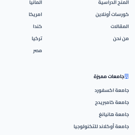
المنح الدراسية
المانيا
كورسات أونلاين
امريكا
المقالات
كندا
من نحن
تركيا
مصر
جامعات مميزة
جامعة اكسفورد
جامعة كامبريدج
جامعة هانيانغ
جامعة أوكلاند للتكنولوجيا