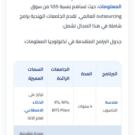
لومات
، حيث تساهم بنسبة 55% من سوق
outsourcing العالمي. تقدم الجامعات الهندية برامج
 في هذا المجال تشمل:
البرامج المتقدمة في تكنولوجيا المعلومات:
الجامعات
السمات
رنامج
المدة
الرائدة
المميزة
تركيز على
سة
IITs, NITs,
الذكاء
4 سنوات
اسوب
BITS Pilani
الاصطناعي
،
تعلم الآلة
برمجة متقدمة،