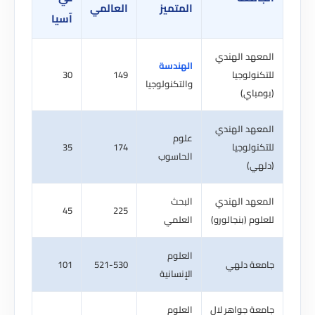
المتميز
العالمي
آسيا
عهد الهندي
الهندسة
نولوجيا
149
30
والتكنولوجيا
باي)
عهد الهندي
علوم
نولوجيا
174
35
الحاسوب
هي)
عهد الهندي
البحث
45
225
وم (بنجالورو)
العلمي
العلوم
عة دلهي
521-530
101
الإنسانية
ة جواهر لال
العلوم