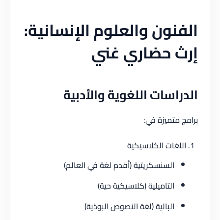
نون والعلوم الإنسانية:
ث حضاري غني
راسات اللغوية والأدبية
 متميزة في:
لغات الكلاسيكية
السنسكريتية (أقدم لغة في العالم)
التاميلية (كلاسيكية حية)
البالية (لغة النصوص البوذية)