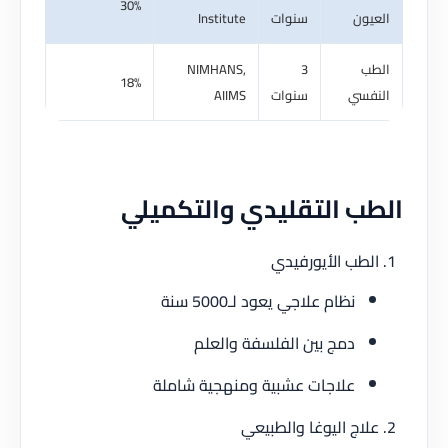
30%
ون
سنوات
Institute
ب
3
NIMHANS,
18%
فسي
سنوات
AIIMS
ب التقليدي والتكميلي
طب الأيورفيدي
نظام علاجي يعود لـ5000 سنة
دمج بين الفلسفة والعلم
علاجات عشبية ومنهجية شاملة
اج اليوغا والطبيعي