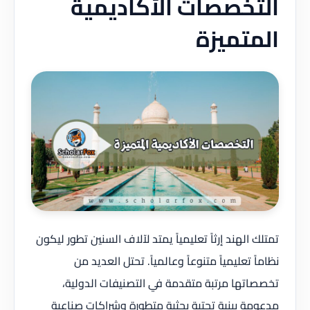
خصصات الأكاديمية
تميزة
الهند إرثاً تعليمياً يمتد لآلاف السنين تطور ليكون
 تعليمياً متنوعاً وعالمياً. تحتل العديد من
تها مرتبة متقدمة في التصنيفات الدولية،
ة ببنية تحتية بحثية متطورة وشراكات صناعية