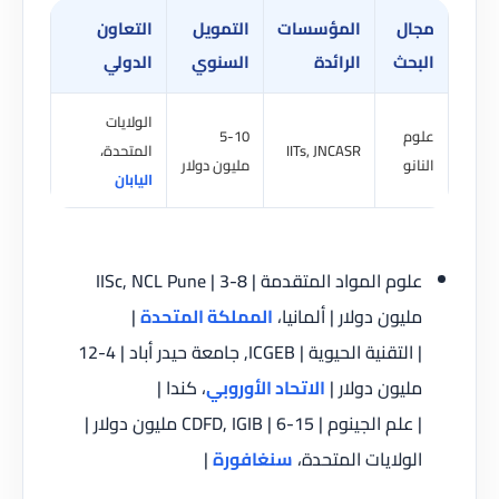
ل
المؤسسات
التمويل
التعاون
حث
الرائدة
السنوي
الدولي
الولايات
م
5-10
IITs, JNCASR
المتحدة،
و
مليون دولار
اليابان
علوم المواد المتقدمة | IISc, NCL Pune | 3-8
يون دولار | ألمانيا،
المملكة المتحدة
|
| التقنية الحيوية | ICGEB, جامعة حيدر أباد | 4-12
يون دولار |
الاتحاد الأوروبي
، كندا |
| علم الجينوم | CDFD, IGIB | 6-15 مليون دولار |
ولايات المتحدة،
سنغافورة
|