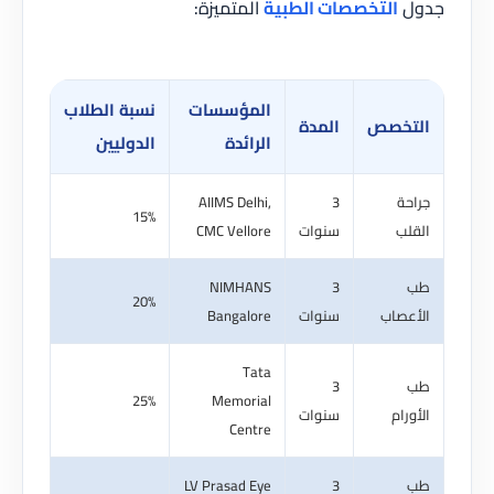
التخصصات الطبية
المتميزة:
المؤسسات
نسبة الطلاب
تخصص
المدة
الرائدة
الدوليين
ة
3
AIIMS Delhi,
15%
ب
سنوات
CMC Vellore
NIMHANS
3
20%
عصاب
سنوات
Bangalore
Tata
3
25%
Memorial
رام
سنوات
Centre
LV Prasad Eye
3