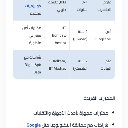
م
3-4
IIITs, جامعة
خوارزميات
اسوب
سنوات
دلهي
معقدة
IIT
مختبرات أمن
2 سنة
Bombay,
سيبراني
علومات
(ماجستير)
Amrita
متطورة
شراكات مع
2 سنة
ISI Kolkata,
شركات Big
انات
(ماجستير)
IIT Madras
Data
زات الفريدة:
تبرات مجهزة بأحدث الأجهزة والتقنيات
اكات مع عمالقة التكنولوجيا مثل
Google