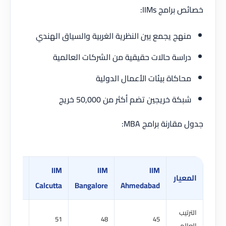
برامج IIMs:
هج يجمع بين النظرية الغربية والسياق الهندي
اسة حالات حقيقية من الشركات العالمية
اكاة بيئات الأعمال الدولية
كة خريجين تضم أكثر من 50,000 خريج
قارنة برامج MBA:
ISB
IIM
IIM
IIM
عيار
Hyderabad
Calcutta
Bangalore
Ahmedabad
تيب
39
51
48
45
المي