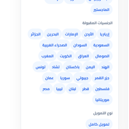
الماجستير
الجنسيات المقبولة
إريتريا
الأردن
الإمارات
البحرين
الجزائر
السعودية
السودان
الصحراء الغربية
الصومال
العراق
الكويت
المغرب
الهند
اليمن
باكستان
تشاد
تونس
جزر القمر
جيبوتي
سوريا
عمان
فلسطين
قطر
لبنان
ليبيا
مصر
موريتانيا
نوع التمويل
تمويل كامل