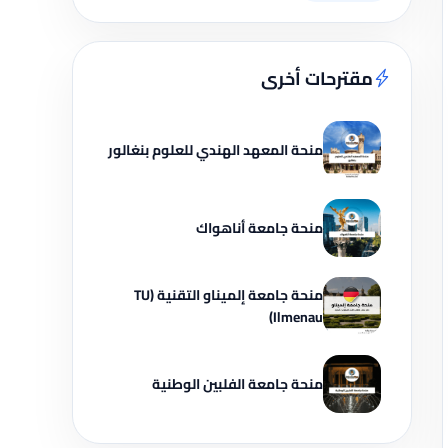
مقترحات أخرى
منحة المعهد الهندي للعلوم بنغالور
منحة جامعة أناهواك
منحة جامعة إلميناو التقنية (TU
Ilmenau)
منحة جامعة الفلبين الوطنية