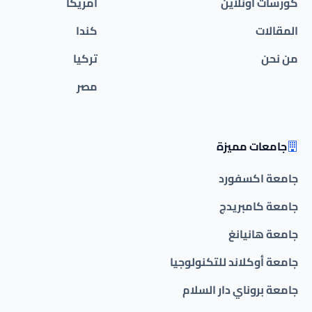
كورسات أونلاين
امريكا
المقالات
كندا
من نحن
تركيا
مصر
جامعات مميزة
جامعة اكسفورد
جامعة كامبريدج
جامعة هانيانغ
جامعة أوكلاند للتكنولوجيا
جامعة بروناي دار السلام