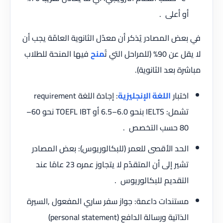
أو أعلى .
في بعض المصادر يُذكر أن معدّل الثانوية العامّة يجب أن
لا يقل عن 90% (للمراحل التي تُ
منح
فيها المنحة للطلاب
مباشرة بعد الثانوية).
اختبار
اللغة الإنجليزية
: إجادة اللغة requirement
تشمل: IELTS بنحو 6.0–6.5 أو TOEFL IBT نحو 60–
80 حسب التخصص .
الحد الأقصى للعمر (للبكالوريوس): بعض المصادر
تشير إلى أن المتقدّم لا يتجاوز عمره 23 عامًا عند
التقديم للبكالوريوس .
مستندات داعمة: جواز سفر ساري المفعول ,السيرة
الذاتية ورسالة الدافع (personal statement)