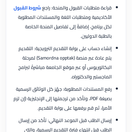
قراءة متطلبات القبول والمنحة: راجع
شروط القبول
الأكاديمية ومتطلبات اللغة والمستندات المطلوبة
لكل برنامج، إضافةً إلى تفاصيل المنحة الخاصة
بالطلبة الدوليين.
إنشاء حساب على بوابة التقديم النرويجية: التقديم
يتم عادة عبر منصة (Samordna opptak) لمرحلة
البكالوريوس أو عبر موقع الجامعة مباشرةً لبرامج
الماجستير والدكتوراه.
رفع المستندات المطلوبة: جهّز كل الوثائق الرسمية
بصيغة PDF، وتأكد من ترجمتها إلى الإنجليزية (إن لزم
الأمر)، ثم قم برفعها على بوابة التقديم.
إرسال الطلب قبل الموعد النهائي: تأكد من إرسال
الطلب قبل انتهاء فترة التقديم الرسمية، والتي