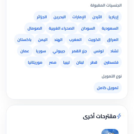
الجنسيات المقبولة
إريتريا
الأردن
الإمارات
البحرين
الجزائر
السعودية
السودان
الصحراء الغربية
الصومال
العراق
الكويت
المغرب
الهند
اليمن
باكستان
تشاد
تونس
جزر القمر
جيبوتي
سوريا
عمان
فلسطين
قطر
لبنان
ليبيا
مصر
موريتانيا
نوع التمويل
تمويل كامل
مقترحات أخرى