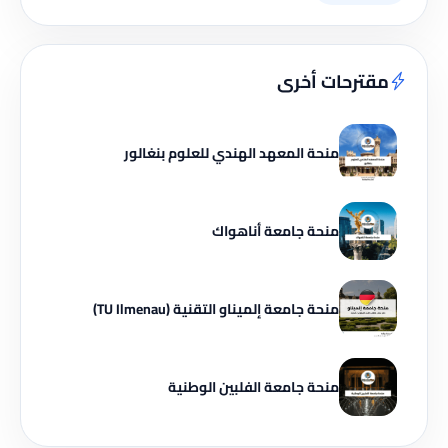
مقترحات أخرى
منحة المعهد الهندي للعلوم بنغالور
منحة جامعة أناهواك
منحة جامعة إلميناو التقنية (TU Ilmenau)
منحة جامعة الفلبين الوطنية