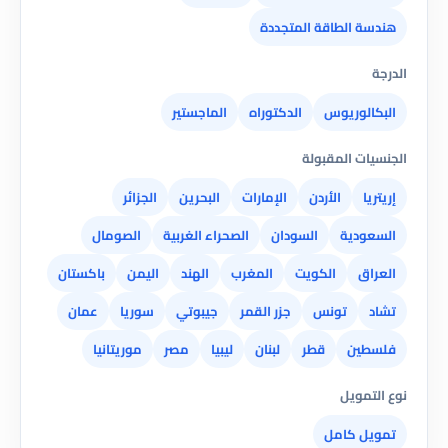
هندسة الطاقة المتجددة
الدرجة
البكالوريوس
الدكتوراه
الماجستير
الجنسيات المقبولة
إريتريا
الأردن
الإمارات
البحرين
الجزائر
السعودية
السودان
الصحراء الغربية
الصومال
العراق
الكويت
المغرب
الهند
اليمن
باكستان
تشاد
تونس
جزر القمر
جيبوتي
سوريا
عمان
فلسطين
قطر
لبنان
ليبيا
مصر
موريتانيا
نوع التمويل
تمويل كامل