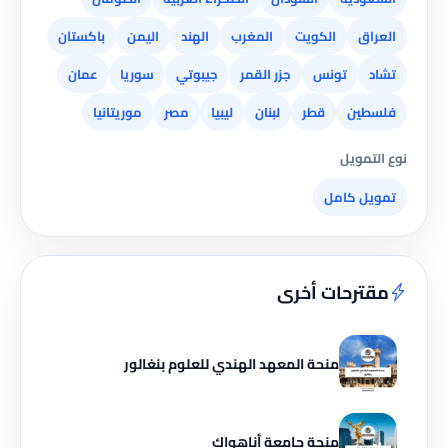
العراق
الكويت
المغرب
الهند
اليمن
باكستان
تشاد
تونس
جزر القمر
جيبوتي
سوريا
عمان
فلسطين
قطر
لبنان
ليبيا
مصر
موريتانيا
نوع التمويل
تمويل كامل
مقترحات أخرى
منحة المعهد الهندي للعلوم بنغالور
منحة جامعة أناهواك