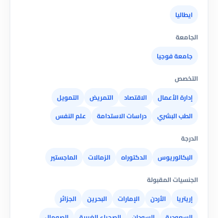
ايطاليا
الجامعة
جامعة فوجيا
التخصص
إدارة الأعمال
الاقتصاد
التمريض
التمويل
الطب البشري
دراسات الاستدامة
علم النفس
الدرجة
البكالوريوس
الدكتوراه
الزمالات
الماجستير
الجنسيات المقبولة
إريتريا
الأردن
الإمارات
البحرين
الجزائر
السعودية
السودان
الصحراء الغربية
الصومال