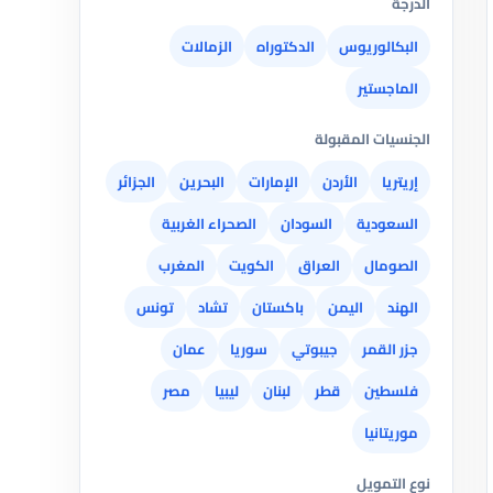
الدرجة
البكالوريوس
الدكتوراه
الزمالات
الماجستير
الجنسيات المقبولة
إريتريا
الأردن
الإمارات
البحرين
الجزائر
السعودية
السودان
الصحراء الغربية
الصومال
العراق
الكويت
المغرب
الهند
اليمن
باكستان
تشاد
تونس
جزر القمر
جيبوتي
سوريا
عمان
فلسطين
قطر
لبنان
ليبيا
مصر
موريتانيا
نوع التمويل