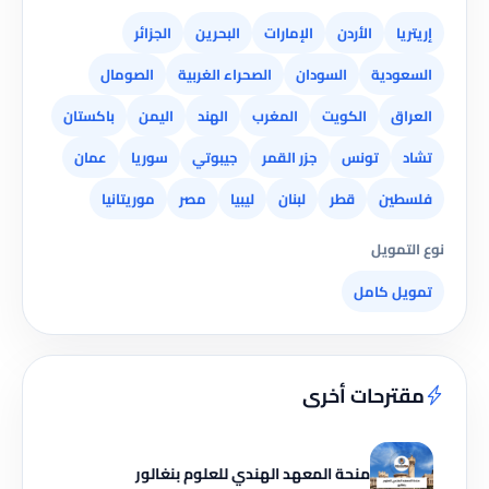
إريتريا
الأردن
الإمارات
البحرين
الجزائر
السعودية
السودان
الصحراء الغربية
الصومال
العراق
الكويت
المغرب
الهند
اليمن
باكستان
تشاد
تونس
جزر القمر
جيبوتي
سوريا
عمان
فلسطين
قطر
لبنان
ليبيا
مصر
موريتانيا
نوع التمويل
تمويل كامل
مقترحات أخرى
منحة المعهد الهندي للعلوم بنغالور