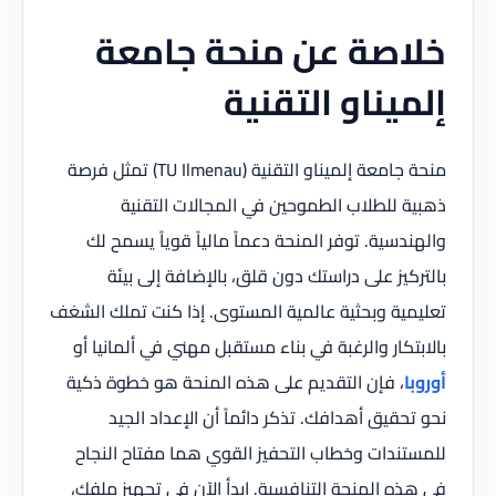
خلاصة عن منحة جامعة
إلميناو التقنية
منحة جامعة إلميناو التقنية (TU Ilmenau) تمثل فرصة
ذهبية للطلاب الطموحين في المجالات التقنية
والهندسية. توفر المنحة دعماً مالياً قوياً يسمح لك
بالتركيز على دراستك دون قلق، بالإضافة إلى بيئة
تعليمية وبحثية عالمية المستوى. إذا كنت تملك الشغف
بالابتكار والرغبة في بناء مستقبل مهني في ألمانيا أو
أوروبا
، فإن التقديم على هذه المنحة هو خطوة ذكية
نحو تحقيق أهدافك. تذكر دائماً أن الإعداد الجيد
للمستندات وخطاب التحفيز القوي هما مفتاح النجاح
في هذه المنحة التنافسية. ابدأ الآن في تجهيز ملفك،