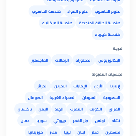
علوم الحاسوب
علوم المواد
هندسة الحاسوب
هندسة الطاقة المتجددة
هندسة الميكانيك
هندسة كهرباء
الدرجة
البكالوريوس
الدكتوراه
الزمالات
الماجستير
الجنسيات المقبولة
إريتريا
الأردن
الإمارات
البحرين
الجزائر
السعودية
السودان
الصحراء الغربية
الصومال
العراق
الكويت
المغرب
الهند
اليمن
باكستان
تشاد
تونس
جزر القمر
جيبوتي
سوريا
عمان
فلسطين
قطر
لبنان
ليبيا
مصر
موريتانيا