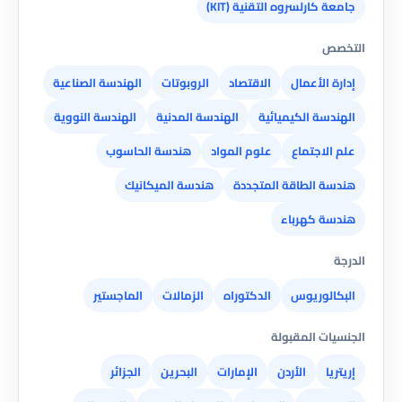
جامعة كارلسروه التقنية (KIT)
التخصص
إدارة الأعمال
الاقتصاد
الروبوتات
الهندسة الصناعية
الهندسة الكيميائية
الهندسة المدنية
الهندسة النووية
علم الاجتماع
علوم المواد
هندسة الحاسوب
هندسة الطاقة المتجددة
هندسة الميكانيك
هندسة كهرباء
الدرجة
البكالوريوس
الدكتوراه
الزمالات
الماجستير
الجنسيات المقبولة
إريتريا
الأردن
الإمارات
البحرين
الجزائر