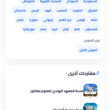
السعودية
السودان
الصحراء الغربية
الصومال
العراق
الكويت
المغرب
الهند
اليمن
باكستان
تشاد
تونس
جزر القمر
جيبوتي
سوريا
عمان
فلسطين
قطر
لبنان
ليبيا
مصر
موريتانيا
نوع التمويل
تمويل كامل
مقترحات أخرى
منحة المعهد الهندي للعلوم بنغالور
منحة جامعة أناهواك