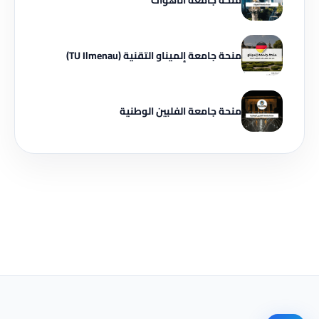
منحة جامعة إلميناو التقنية (TU Ilmenau)
منحة جامعة الفلبين الوطنية