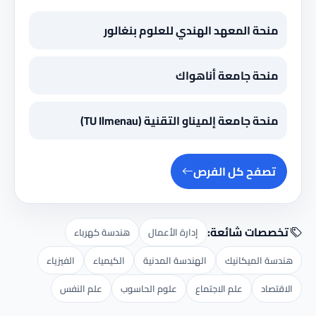
منحة المعهد الهندي للعلوم بنغالور
منحة جامعة أناهواك
منحة جامعة إلميناو التقنية (TU Ilmenau)
تصفح كل الفرص
تخصصات شائعة:
إدارة الأعمال
هندسة كهرباء
هندسة الميكانيك
الهندسة المدنية
الكيمياء
الفيزياء
الاقتصاد
علم الاجتماع
علوم الحاسوب
علم النفس