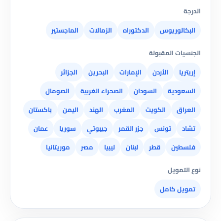
الدرجة
البكالوريوس
الدكتوراه
الزمالات
الماجستير
الجنسيات المقبولة
إريتريا
الأردن
الإمارات
البحرين
الجزائر
السعودية
السودان
الصحراء الغربية
الصومال
العراق
الكويت
المغرب
الهند
اليمن
باكستان
تشاد
تونس
جزر القمر
جيبوتي
سوريا
عمان
فلسطين
قطر
لبنان
ليبيا
مصر
موريتانيا
نوع التمويل
تمويل كامل