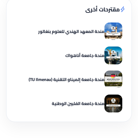
مقترحات أخرى
منحة المعهد الهندي للعلوم بنغالور
منحة جامعة أناهواك
منحة جامعة إلميناو التقنية (TU Ilmenau)
منحة جامعة الفلبين الوطنية