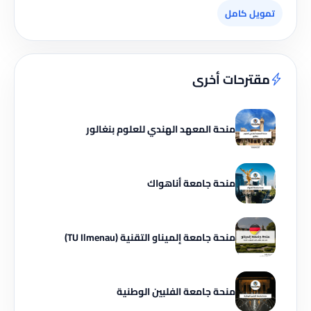
تمويل كامل
مقترحات أخرى
منحة المعهد الهندي للعلوم بنغالور
منحة جامعة أناهواك
منحة جامعة إلميناو التقنية (TU Ilmenau)
منحة جامعة الفلبين الوطنية