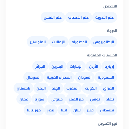
التخصص
علم الأدوية
علم الأعصاب
علم النفس
الدرجة
البكالوريوس
الدكتوراه
الزمالات
الماجستير
الجنسيات المقبولة
إريتريا
الأردن
الإمارات
البحرين
الجزائر
السعودية
السودان
الصحراء الغربية
الصومال
العراق
الكويت
المغرب
الهند
اليمن
باكستان
تشاد
تونس
جزر القمر
جيبوتي
سوريا
عمان
فلسطين
قطر
لبنان
ليبيا
مصر
موريتانيا
نوع التمويل