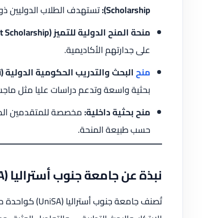
Scholarship):
تستهدف الطلاب الدوليين ذوي 
منحة المنح الدولية للتميز (International Merit Scholarship):
على جدارتهم الأكاديمية.
منح
البحث والتدريب الحكومية الدولية (RTPi):
بحثية واسعة وتدعم دراسات عليا مثل ماجستير البحث (Master by Research) أ
منح بحثية داخلية:
حسب طبيعة المنحة.
نبذة عن جامعة جنوب أستراليا (UniSA)
تُصنف جامعة جنوب أستراليا (UniSA) كواحدة من