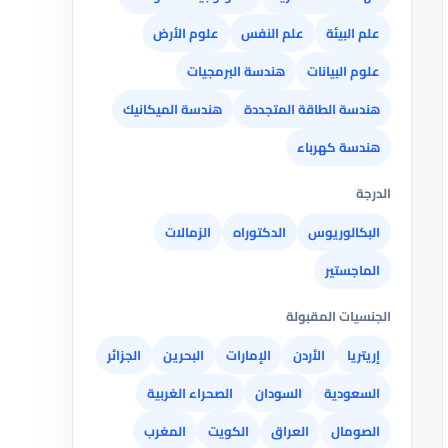
علم البيئة
علم النفس
علوم الأرض
علوم البيانات
هندسة البرمجيات
هندسة الطاقة المتجددة
هندسة الميكانيك
هندسة كهرباء
الدرجة
البكالوريوس
الدكتوراه
الزمالات
الماجستير
الجنسيات المقبولة
إريتريا
الأردن
الإمارات
البحرين
الجزائر
السعودية
السودان
الصحراء الغربية
الصومال
العراق
الكويت
المغرب