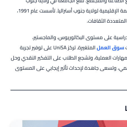
مع الصناعة والمجتمع. تقع الجامعة في ولاية جنوب
أستراليا، وتحديداً في مدينة أديلايد، وهي العاصمة الإقليمية لولاية جنوب أستراليا. تأسست عام 1991،
راسية على مستوى البكالوريوس، والماجستير،
ت
سوق العمل
المتغيرة. تركز UniSA على توفير تجربة
مهارات العملية، وتشجع الطلاب على التفكير النقدي وحل
علمي، وتسعى جاهدة لإحداث تأثير إيجابي على المستوى