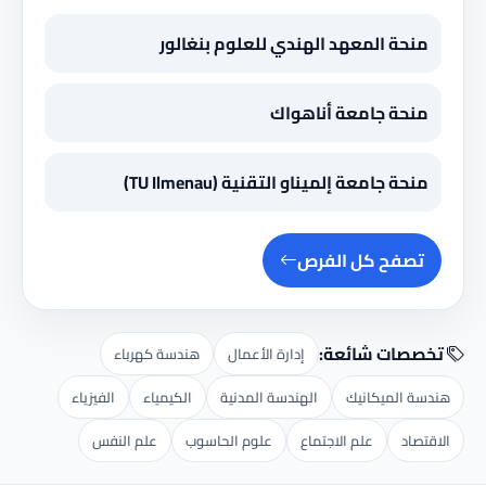
منحة المعهد الهندي للعلوم بنغالور
منحة جامعة أناهواك
منحة جامعة إلميناو التقنية (TU Ilmenau)
تصفح كل الفرص
تخصصات شائعة:
إدارة الأعمال
هندسة كهرباء
هندسة الميكانيك
الهندسة المدنية
الكيمياء
الفيزياء
الاقتصاد
علم الاجتماع
علوم الحاسوب
علم النفس