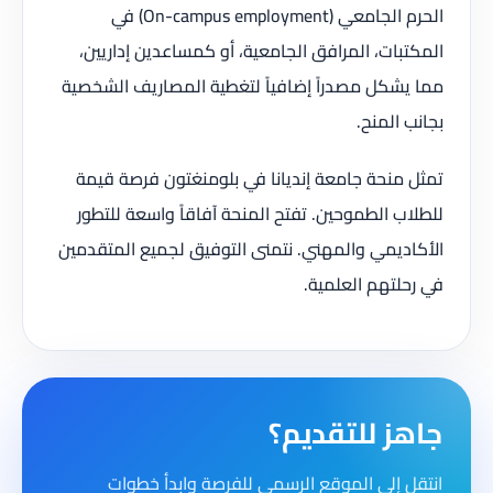
الحرم الجامعي (On-campus employment) في
المكتبات، المرافق الجامعية، أو كمساعدين إداريين،
مما يشكل مصدراً إضافياً لتغطية المصاريف الشخصية
بجانب المنح.
تمثل منحة جامعة إنديانا في بلومنغتون فرصة قيمة
للطلاب الطموحين. تفتح المنحة آفاقاً واسعة للتطور
الأكاديمي والمهني. نتمنى التوفيق لجميع المتقدمين
في رحلتهم العلمية.
جاهز للتقديم؟
انتقل إلى الموقع الرسمي للفرصة وابدأ خطوات