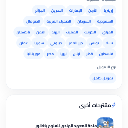
إريتريا
الأردن
الإمارات
البحرين
الجزائر
السعودية
السودان
الصحراء الغربية
الصومال
العراق
الكويت
المغرب
الهند
اليمن
باكستان
تشاد
تونس
جزر القمر
جيبوتي
سوريا
عمان
فلسطين
قطر
لبنان
ليبيا
مصر
موريتانيا
نوع التمويل
تمويل كامل
مقترحات أخرى
منحة المعهد الهندي للعلوم بنغالور