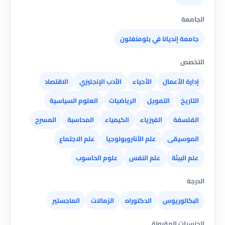
الجامعة
جامعة إنديانا في بلومنغتون
التخصص
إدارة الأعمال
الأحياء
الأدب الإنجليزي
الاقتصاد
التاريخ
التمويل
الرياضيات
العلوم السياسية
الفلسفة
الفيزياء
الكيمياء
المحاسبة
المسرح
الموسيقى
علم الأنثروبولوجيا
علم الاجتماع
علم البيئة
علم النفس
علوم الحاسوب
الدرجة
البكالوريوس
الدكتوراه
الزمالات
الماجستير
الجنسيات المقبولة