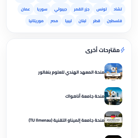
تشاد
تونس
جزر القمر
جيبوتي
سوريا
عمان
فلسطين
قطر
لبنان
ليبيا
مصر
موريتانيا
مقترحات أخرى
منحة المعهد الهندي للعلوم بنغالور
منحة جامعة أناهواك
منحة جامعة إلميناو التقنية (TU Ilmenau)