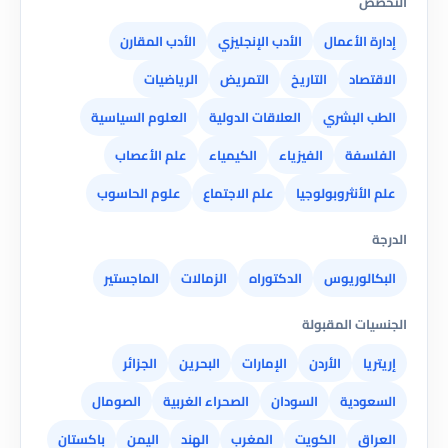
التخصص
إدارة الأعمال
الأدب الإنجليزي
الأدب المقارن
الاقتصاد
التاريخ
التمريض
الرياضيات
الطب البشري
العلاقات الدولية
العلوم السياسية
الفلسفة
الفيزياء
الكيمياء
علم الأعصاب
علم الأنثروبولوجيا
علم الاجتماع
علوم الحاسوب
الدرجة
البكالوريوس
الدكتوراه
الزمالات
الماجستير
الجنسيات المقبولة
إريتريا
الأردن
الإمارات
البحرين
الجزائر
السعودية
السودان
الصحراء الغربية
الصومال
العراق
الكويت
المغرب
الهند
اليمن
باكستان