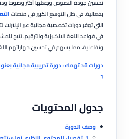
تحسين جودة النصوص وجعلها أكثر وضوحاً ودقة،
بفعالية. في ظل التوسع الكبير في منصات
التع
التي توفر دورات تخصصية مجانية عبر الإنترنت 
في قواعد اللغة الانكليزية والترقيم، تتيح للم
وتفاعلية، مما يسهم في تحسين مهاراتهم الل
دورات قد تهمك : دورة تدريبية مجانية بعنوان 
1
جدول المحتويات
وصف الدورة
1. تفصيل المحتوى النظري (ما ستتعلمه بالضبط)