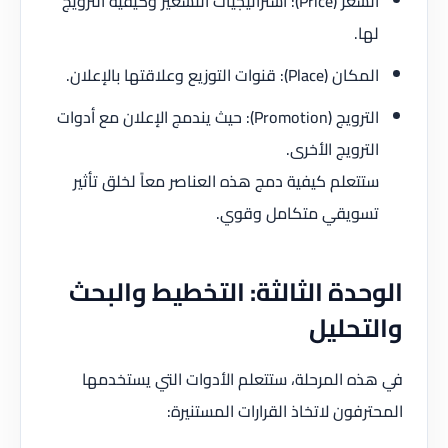
السعر (Price): استراتيجيات التسعير وكيفية الترويج
لها.
المكان (Place): قنوات التوزيع وعلاقتها بالإعلان.
الترويج (Promotion): حيث يندمج الإعلان مع أدوات
الترويج الأخرى.
ستتعلم كيفية دمج هذه العناصر معاً لخلق تأثير
تسويقي متكامل وقوي.
الوحدة الثالثة: التخطيط والبحث
والتحليل
في هذه المرحلة، ستتعلم الأدوات التي يستخدمها
المحترفون لاتخاذ القرارات المستنيرة: