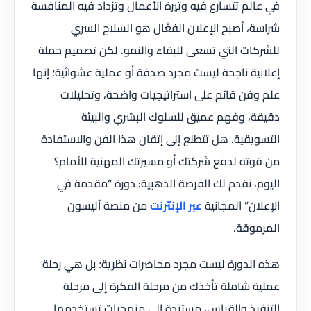
في عالم تتسارع فيه وتيرة الأعمال وتزداد فيه المنافسة
شراسة، أصبح الإعلان الفعَّال هو السلاح السري
للشركات التي تسعى للبقاء والنمو. لكن تصميم حملة
إعلانية ناجحة ليست مجرد صدفة أو عملية عشوائية؛ إنها
علم وفن قائم على استراتيجيات واضحة، وتحليلات
دقيقة، وفهم عميق للسلوك البشري والبيئة
التسويقية. هل تتطلع إلى إتقان هذا الفن والاستفادة
من قوته لدفع شركتك أو مسيرتك المهنية للأمام؟
اليوم، نقدم لك الفرصة الذهبية: دورة “مقدمة في
الإعلان” المجانية
عبر الإنترنت
من منصة أليسون
المرموقة.
هذه الدورة ليست مجرد محاضرات نظرية؛ بل هي رحلة
عملية شاملة تأخذك من مرحلة الفكرة إلى مرحلة
التنفيذ والقياس، مستندة إلى منهجيات تستخدمها