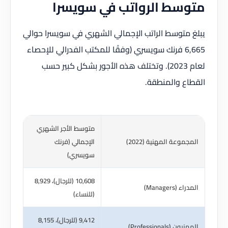
متوسط الرواتب في سويسرا
يبلغ متوسط الراتب الإجمالي الشهري في سويسرا حوالي
6,665 فرنك سويسري (وفقًا للمكتب الفدرالي للإحصاء
لعام 2023). وتختلف هذه الأجور بشكل كبير حسب
القطاع والمنطقة.
متوسط الأجر الشهري
المجموعة المهنية (2022)
الإجمالي (فرنك
سويسري)
10,608 (للرجال)، 8,929
المدراء (Managers)
(للنساء)
9,412 (للرجال)، 8,155
المهنيون (Professionals)